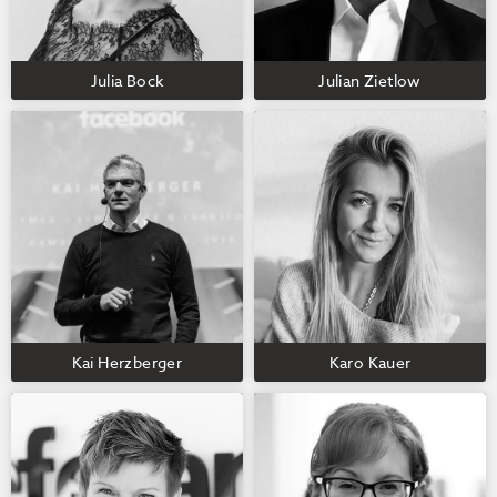
Julia Bock
Julian Zietlow
Kai Herzberger
Karo Kauer