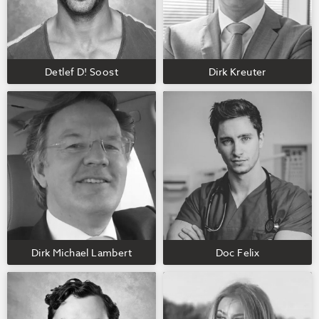
Detlef D! Soost
Dirk Kreuter
Dirk Michael Lambert
Doc Felix