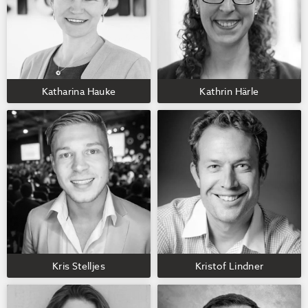
Katharina Hauke
Kathrin Härle
Kris Stelljes
Kristof Lindner