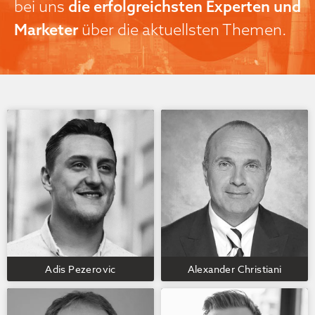
bei uns
die erfolgreichsten Experten und
Marketer
über die aktuellsten Themen.
Adis Pezerovic
Alexander Christiani