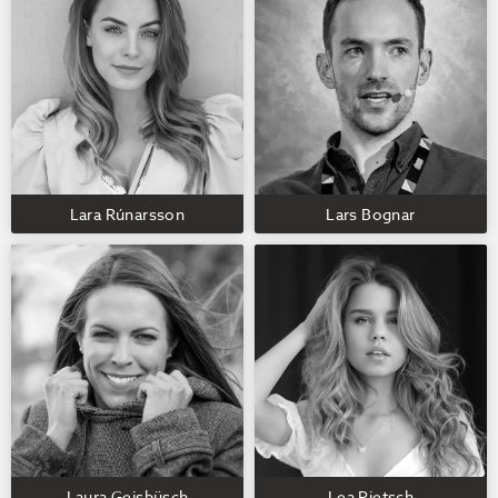
Lara Rúnarsson
Lars Bognar
Laura Geisbüsch
Lea Pietsch