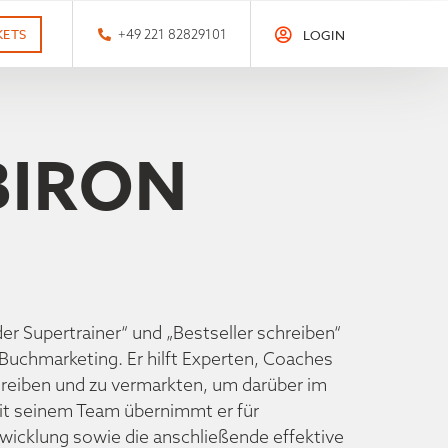
KETS
+49 221 82829101
LOGIN
BIRON
der Supertrainer“ und „Bestseller schreiben“
Buchmarketing. Er hilft Experten, Coaches
chreiben und zu vermarkten, um darüber im
it seinem Team übernimmt er für
icklung sowie die anschließende effektive