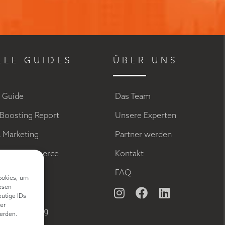
LLE GUIDES
ÜBER UNS
g Guide
Das Team
Boosting Report
Unsere Experten
a Marketing
Partner werden
el im Ecommerce
Kontakt
ds
FAQ
ookies, um
esen
keting
eutige IDs
er
 Optimierung
erden.