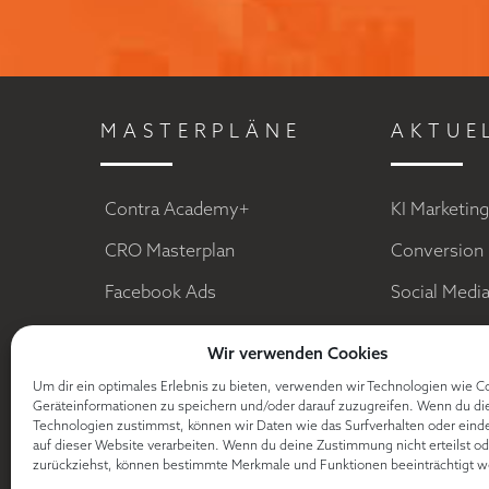
MASTERPLÄNE
AKTUE
Contra Academy+
KI Marketin
CRO Masterplan
Conversion 
Facebook Ads
Social Medi
E-Mail Marketing
Sales Funn
Wir verwenden Cookies
Digitale Dominanz
Facebook A
Um dir ein optimales Erlebnis zu bieten, verwenden wir Technologien wie C
Geräteinformationen zu speichern und/oder darauf zuzugreifen. Wenn du di
Free Book Funnel
Content Mar
Technologien zustimmst, können wir Daten wie das Surfverhalten oder eind
auf dieser Website verarbeiten. Wenn du deine Zustimmung nicht erteilst od
TikTok Ads
Kundenwert
zurückziehst, können bestimmte Merkmale und Funktionen beeinträchtigt w