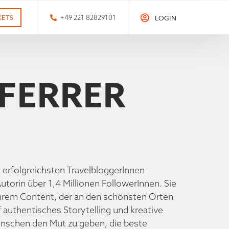
KETS
+49 221 82829101
LOGIN
FERRER
n erfolgreichsten TravelbloggerInnen
utorin über 1,4 Millionen FollowerInnen. Sie
 ihrem Content, der an den schönsten Orten
f authentisches Storytelling und kreative
enschen den Mut zu geben, die beste