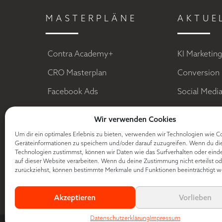
MASTERPLÄNE
AKTUE
Contra Academy+
KI Marketin
CRO Masterplan
Conversion 
Facebook Ads
Social Medi
E-Mail Marketing
Sales Funn
Wir verwenden Cookies
Digitale Dominanz
Facebook A
Um dir ein optimales Erlebnis zu bieten, verwenden wir Technologien wie C
Geräteinformationen zu speichern und/oder darauf zuzugreifen. Wenn du di
Free Book Funnel
Content Mar
Technologien zustimmst, können wir Daten wie das Surfverhalten oder eind
auf dieser Website verarbeiten. Wenn du deine Zustimmung nicht erteilst od
TikTok Ads
Kundenwert
zurückziehst, können bestimmte Merkmale und Funktionen beeinträchtigt w
Conversion 
Akzeptieren
Vorlieben
Datenschutzerklärung
Impressum