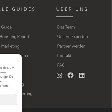
LLE GUIDES
ÜBER UNS
g Guide
Das Team
Boosting Report
Unsere Experten
a Marketing
Partner werden
el im Ecommerce
Kontakt
ds
FAQ
ookies, um
esen
keting
eutige IDs
er
 Optimierung
erden.
Rate Optimierung