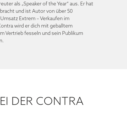
euter als „Speaker of the Year“ aus. Er hat
racht und ist Autor von über 50
„Umsatz Extrem – Verkaufen im
Contra wird er dich mit geballtem
im Vertrieb fesseln und sein Publikum
n.
EI DER CONTRA