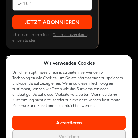
Ich erkläre mich mit der
Datenschutzerklärung
einverstanden.
EVENT
ÜBER UNS
WISSEN
Wir verwenden Cookies
Sponsoren
Kontakt
KI Marketing
Um dir ein optimales Erlebnis zu bieten, verwenden wir
Guide
Aussteller
Das Team
Technologien wie Cookies, um Geräteinformationen zu speichern
werden
Conversion
und/oder darauf zuzugreifen. Wenn du diesen Technologien
zustimmst, können wir Daten wie das Surfverhalten oder
Boosting
Partner
eindeutige IDs auf dieser Website verarbeiten. Wenn du deine
Report
Zustimmung nicht erteilst oder zurückziehst, können bestimmte
werden
Merkmale und Funktionen beeinträchtigt werden.
Contra
Login
Diamond Club
Akzeptieren
Datenschutz
|
Impressum
© Contra made by
|
Sitemap
Vorlieben