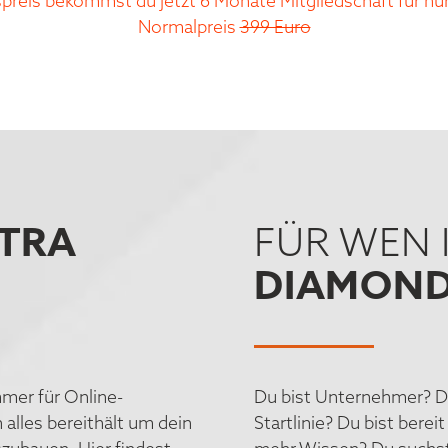
preis bekommst du jetzt 6 Monate Mitgliedschaft für nu
Normalpreis
399 Euro
TRA
FÜR WEN 
DIAMOND
mer für Online-
Du bist Unternehmer? Du
 alles bereithält um dein
Startlinie? Du bist bere