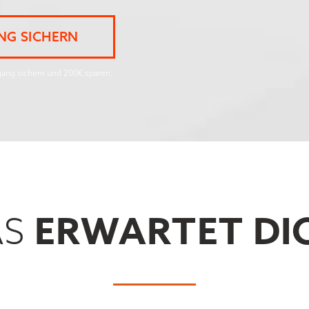
NG SICHERN
gang sichern und 200€ sparen.
ERWARTET DI
S