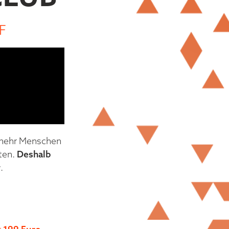
F
 mehr Menschen
tten.
Deshalb
r
.