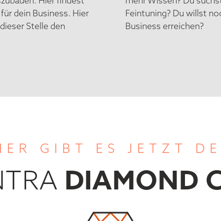
szubauen. Hier findest
mehr Wissen? Du suchst
für dein Business. Hier
Feintuning? Du willst n
 dieser Stelle den
Business erreichen?
IER GIBT ES JETZT D
DIAMOND 
NTRA