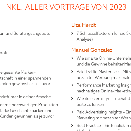
INKL. ALLER VORTRÄGE VON 2023
Liza Herdt
tur- und Beratungsangebote
7 Schlüsselfaktoren für die S
Analyse)
Manuel Gonzalez
book
Wie smarte Online-Unterneh
und die Gewinne behaltenMar
Paid-Traffic-Masterclass: Mit
ine gesamte Marken-
bezahlter Werbung maximale 
tschaft in einer spannenden
nden gewinnst als je zuvor
Performance Marketing Insight
nachhaltiges Online-Marketin
rktführer in deiner Branche
Wie du es erfolgreich schafs
Seite zu lenken
mer mit hochwertigen Produkten
 starke Geschichte packen und
Paid Advertising Insights – Ei
Kunden gewinnen als je zuvor
Marketing mit bezahlter Wer
Best Practice – Ein Einblick i