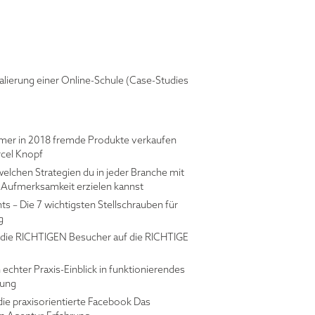
kalierung einer Online-Schule (Case-Studies
mer in 2018 fremde Produkte verkaufen
cel Knopf
 welchen Strategien du in jeder Branche mit
Aufmerksamkeit erzielen kannst
s – Die 7 wichtigsten Stellschrauben für
g
t die RICHTIGEN Besucher auf die RICHTIGE
n echter Praxis-Einblick in funktionierendes
bung
n die praxisorientierte Facebook Das