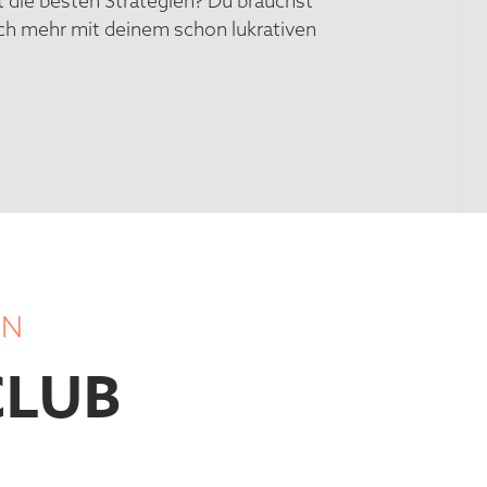
 die besten Strategien? Du brauchst
och mehr mit deinem schon lukrativen
EN
CLUB