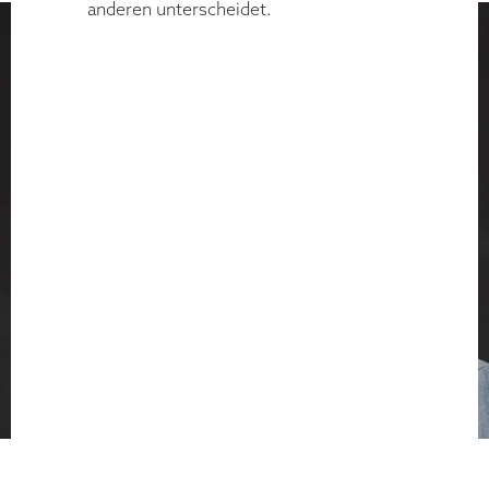
anderen unterscheidet.
CHRISTOPH J. F.
SCHREIBER
KI 2025 – Use Cases & Ausblick