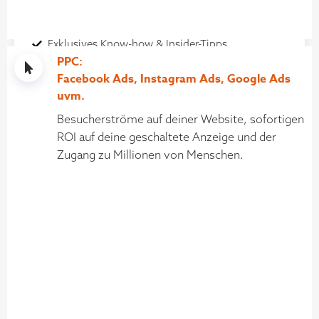
Certificate of Excellence
Exklusives Know-how & Insider-Tipps
PPC:
Zugang zur Contra-Messe
Facebook Ads, Instagram Ads, Google Ads
*
inkl. 180€ WBS Website-Rechtscheck
uvm.
Persönlicher Ansprechpartner
Besucherströme auf deiner Website, sofortigen
Teilnahmemöglichkeit an 2 Masterclasses
ROI auf deine geschaltete Anzeige und der
Zugang zu Millionen von Menschen.
JETZT BESTELLEN
VIP