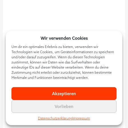
1499
€
Super Early Bird Preis | 799€
Wir verwenden Cookies
Eintrittskarte Contra vom 24. & 25.05.2023
Um dir ein optimales Erlebnis zu bieten, verwenden wir
Teilnahme an allen Vorträgen
Technologien wie Cookies, um Geräteinformationen zu speichern
Seminar-Broschüre
und/oder darauf zuzugreifen. Wenn du diesen Technologien
zustimmst, können wir Daten wie das Surfverhalten oder
Certificate of Excellence
eindeutige IDs auf dieser Website verarbeiten. Wenn du deine
Zustimmung nicht erteilst oder zurückziehst, können bestimmte
Exklusives Know-how & Insider-Tipps
Merkmale und Funktionen beeinträchtigt werden.
Zugang zur Contra-Messe
Getränke, Kaffeepausen & Lunchbuffet
Akzeptieren
*
inkl. 180€ WBS Website-Rechtscheck
Vorlieben
Persönlicher Ansprechpartner
Datenschutzerklärung
Impressum
Teilnahmemöglichkeit an 2 Masterclasses
Zugang zum Speaker & VIP-Raum