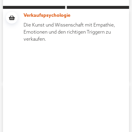
Hermann Scherer
Jens Dudda
Verkaufspsychologie
Experte für Werbebotschaften
BusinessQueen Academy
Die Kunst und Wissenschaft mit Empathie,
Emotionen und den richtigen Triggern zu
verkaufen.
Jonas Eisert
Julia Bock
Facebook
Influencerin