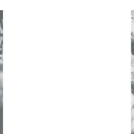
DIE CONVERSION &
TRAFFIC KONFERENZ UND
MESSE
WANN?
01. – 03.06.2022