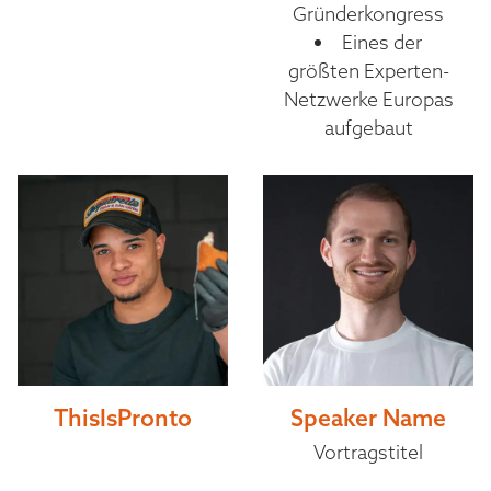
Gründerkongress
Eines der
größten Experten-
Netzwerke Europas
aufgebaut
ThisIsPronto
Speaker Name
Vortragstitel