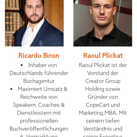
Ricardo Biron
Raoul Plickat
Inhaber von
Raoul Plickat ist der
Deutschlands führender
Vorstand der
Buchagentur
Creator Group
Maximiert Umsatz &
Holding sowie
Reichweite von
Gründer von
Speakern, Coaches &
CopeCart und
Dienstleistern mit
Marketing.MBA. Mit
professionellen
seinem tiefen
Buchveröffentlichungen
Verständnis und
6 -Vermarktung
seiner Expertise