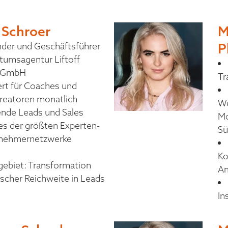
 Schroer
M
P
nder und Geschäftsführer
tumsagentur Liftoff
g GmbH
Tr
rt für Coaches und
reatoren monatlich
We
nde Leads und Sales
Mo
nes der größten Experten-
Sü
rnehmernetzwerke
Ko
gebiet: Transformation
Am
scher Reichweite in Leads
In