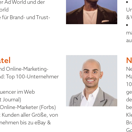
r Ad World und der
orld
Un
 für Brand- und Trust-
& 
ma
au
atel
N
nd Online-Marketing-
Ne
d: Top 100-Unternehmer
Ma
10
luencer im Web
ge
t Journal)
de
Online-Marketer (Forbs)
be
 Kunden aller Größe, von
Kl
rnehmen bis zu eBay &
Br
Go