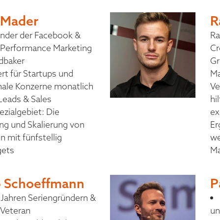
 Mader
R
nder der Facebook &
Ra
 Performance Marketing
Cr
dbaker
Gr
rt für Startups und
Ma
nale Konzerne monatlich
Ve
Leads & Sales
hi
ezialgebiet: Die
ex
ng und Skalierung von
Er
 mit fünfstellig
we
gets
Ma
p Schoeffmann
P
 Jahren Seriengründern &
-Veteran
un