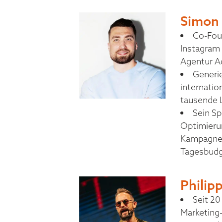
Simon
Co-Fou
Instagram
Agentur A
Generie
internatio
tausende 
Sein Sp
Optimieru
Kampagnen
Tagesbud
Philip
Seit 20
Marketing