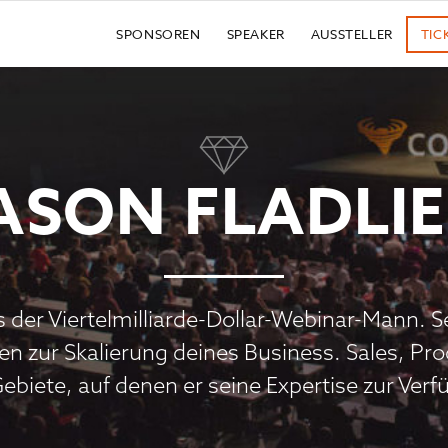
SPONSOREN
SPEAKER
AUSSTELLER
TIC
ASON FLADLI
ls der Viertelmilliarde-Dollar-Webinar-Mann. S
zur Skalierung deines Business. Sales, Prod
Gebiete, auf denen er seine Expertise zur Verfü