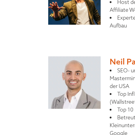
Host de
Affiliate W
Experte
Aufbau
Neil P
SEO- u
Mastermin
der USA
Top Inf
(Wallstree
Top 10 
Betreut
Kleinunte
Google