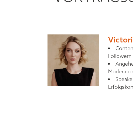
Victor
Content
Followern 
Angehe
Moderatori
Speake
Erfolgsko