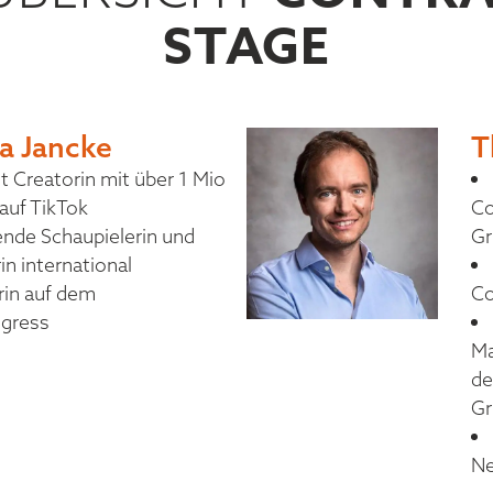
STAGE
ia Jancke
T
 Creatorin mit über 1 Mio
auf TikTok
Co
nde Schaupielerin und
Gr
n international
rin auf dem
Co
ngress
Ma
de
Gr
Ne