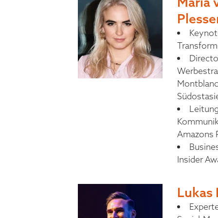
Maria 
Plesse
Keynote
Transform
Directo
Werbestrat
Montblanc,
Südostasi
Leitung
Kommunika
Amazons 
Busine
Insider A
Lukas 
Experte