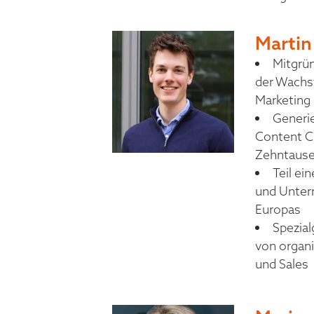
Martin
Mitgrü
der Wachs
Marketin
Generie
Content C
Zehntause
Teil ei
und Unte
Europas
Spezial
von organi
und Sales