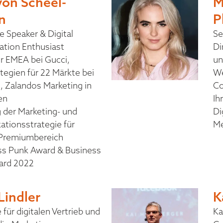
von Scheel-
M
n
P
 Speaker & Digital
Se
ation Enthusiast
Di
r EMEA bei Gucci,
un
egien für 22 Märkte bei
We
 Zalandos Marketing in
Co
en
Ih
 der Marketing- und
Di
tionsstrategie für
Me
Premiumbereich
ss Punk Award & Business
ward 2022
Lindler
K
 für digitalen Vertrieb und
Ka