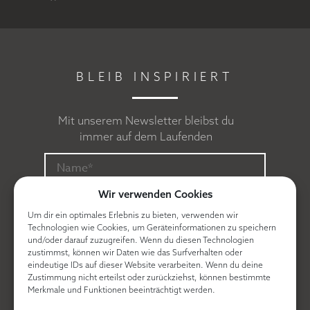
BLEIB INSPIRIERT
Mit unserem Newsletter bleibst du
immer auf dem Laufenden
Wir verwenden Cookies
Um dir ein optimales Erlebnis zu bieten, verwenden wir
Technologien wie Cookies, um Geräteinformationen zu speichern
und/oder darauf zuzugreifen. Wenn du diesen Technologien
zustimmst, können wir Daten wie das Surfverhalten oder
eindeutige IDs auf dieser Website verarbeiten. Wenn du deine
Zustimmung nicht erteilst oder zurückziehst, können bestimmte
Ich erkläre mich mit der
Datenschutzerklärung
Merkmale und Funktionen beeinträchtigt werden.
einverstanden.