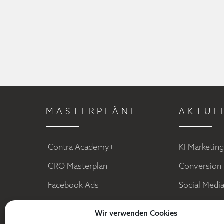
MASTERPLÄNE
AKTUE
Contra Academy+
KI Marketin
CRO Masterplan
Conversion 
Facebook Ads
Social Medi
E-Mail Marketing
Sales Funn
Wir verwenden Cookies
Digitale Dominanz
Facebook A