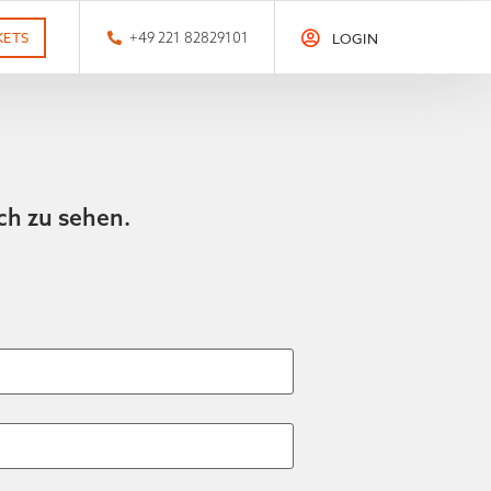
KETS
+49 221 82829101
LOGIN
ch zu sehen.