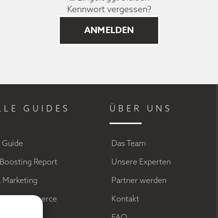
Kennwort vergessen?
LLE GUIDES
ÜBER UNS
g Guide
Das Team
Boosting Report
Unsere Experten
a Marketing
Partner werden
el im Ecommerce
Kontakt
ds
FAQ