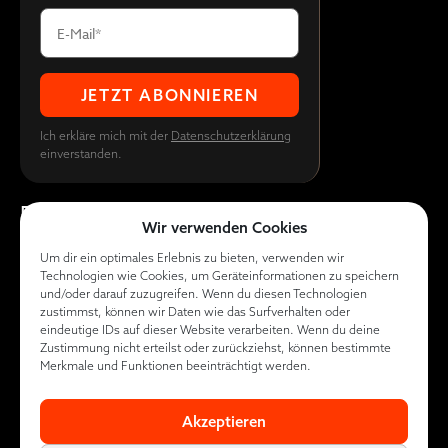
Ich erkläre mich mit der
Datenschutzerklärung
einverstanden.
EVENT
ÜBER UNS
WISSEN
Wir verwenden Cookies
Sponsoren
Kontakt
KI Marketing
Um dir ein optimales Erlebnis zu bieten, verwenden wir
Guide
Aussteller
Das Team
Technologien wie Cookies, um Geräteinformationen zu speichern
werden
Conversion
und/oder darauf zuzugreifen. Wenn du diesen Technologien
zustimmst, können wir Daten wie das Surfverhalten oder
Boosting
Partner
eindeutige IDs auf dieser Website verarbeiten. Wenn du deine
Report
Zustimmung nicht erteilst oder zurückziehst, können bestimmte
werden
Merkmale und Funktionen beeinträchtigt werden.
Contra
Login
Diamond Club
Akzeptieren
Datenschutz
|
Impressum