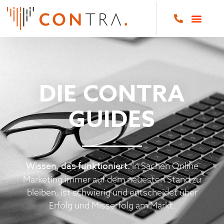
DIE CONTRA
GUIDES
Wissen, das funktioniert.
In Sachen Online
Marketing immer auf dem neuesten Stand zu
bleiben, ist schwierig und entscheidet über
Erfolg und Misserfolg am Markt.