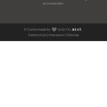
einverstanden.
© Contra made by
Datenschutz
|
Impressum
|
Sitemap