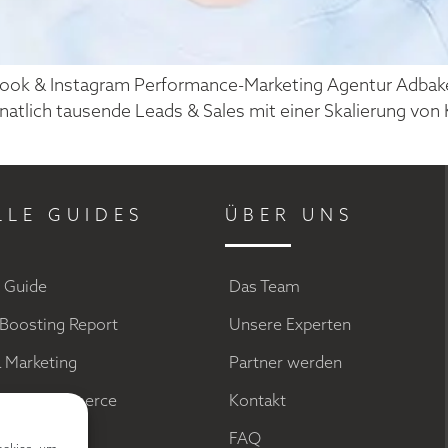
ook & Instagram Performance-Marketing Agentur Adbaker
atlich tausende Leads & Sales mit einer Skalierung von
LLE GUIDES
ÜBER UNS
g Guide
Das Team
Boosting Report
Unsere Experten
a Marketing
Partner werden
el im Ecommerce
Kontakt
ds
FAQ