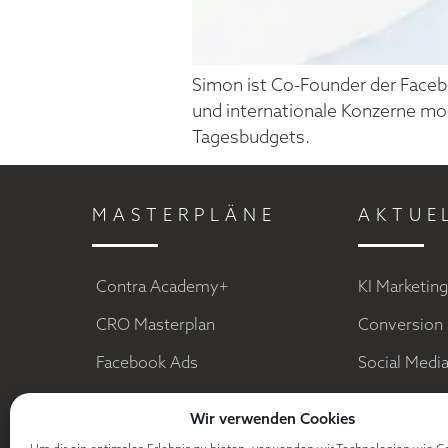
Simon ist Co-Founder der Faceb
und internationale Konzerne mon
Tagesbudgets.
MASTERPLÄNE
AKTUE
Contra Academy+
KI Marketin
CRO Masterplan
Conversion 
Facebook Ads
Social Medi
E-Mail Marketing
Sales Funn
Wir verwenden Cookies
Digitale Dominanz
Facebook A