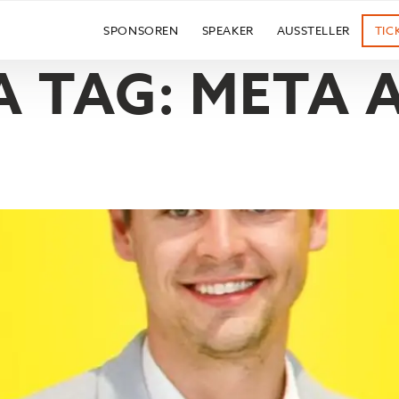
SPONSOREN
SPEAKER
AUSSTELLER
TIC
 TAG:
META 
 WIND