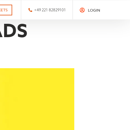
KETS
+49 221 82829101
LOGIN
ADS