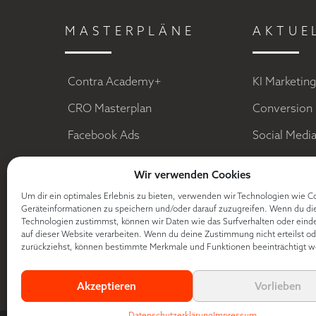
MASTERPLÄNE
AKTUE
Contra Academy+
KI Marketin
CRO Masterplan
Conversion 
Facebook Ads
Social Medi
E-Mail Marketing
Sales Funn
Wir verwenden Cookies
Digitale Dominanz
Facebook A
Um dir ein optimales Erlebnis zu bieten, verwenden wir Technologien wie C
Geräteinformationen zu speichern und/oder darauf zuzugreifen. Wenn du di
Free Book Funnel
Content Mar
Technologien zustimmst, können wir Daten wie das Surfverhalten oder eind
auf dieser Website verarbeiten. Wenn du deine Zustimmung nicht erteilst od
TikTok Ads
Kundenwert
zurückziehst, können bestimmte Merkmale und Funktionen beeinträchtigt w
Conversion 
Akzeptieren
Vorlieben
Datenschutzerklärung
Impressum