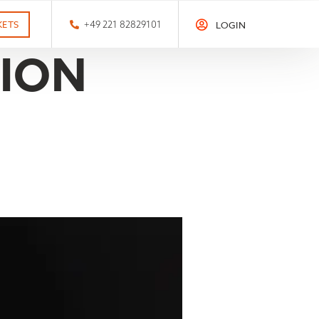
KETS
+49 221 82829101
LOGIN
TION
THALER