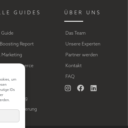
LLE GUIDES
ÜBER UNS
g Guide
Das Team
Boosting Report
Unsere Experten
a Marketing
Partner werden
el im Ecommerce
Kontakt
ds
FAQ
ookies, um
esen
keting
eutige IDs
er
 Optimierung
erden.
Rate Optimierung