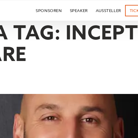
SPONSOREN
SPEAKER
AUSSTELLER
TIC
 TAG:
INCEP
ARE
TSCHURTSCHEN