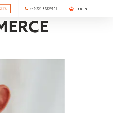
KETS
+49 221 82829101
LOGIN
MERCE