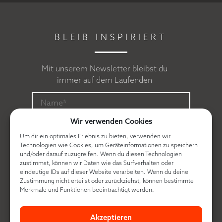
BLEIB INSPIRIERT
Mit unserem Newsletter bleibst du
immer auf dem Laufenden
Wir verwenden Cookies
Um dir ein optimales Erlebnis zu bieten, verwenden wir
Technologien wie Cookies, um Geräteinformationen zu speichern
und/oder darauf zuzugreifen. Wenn du diesen Technologien
zustimmst, können wir Daten wie das Surfverhalten oder
eindeutige IDs auf dieser Website verarbeiten. Wenn du deine
Zustimmung nicht erteilst oder zurückziehst, können bestimmte
Ich erkläre mich mit der
Datenschutzerklärung
Merkmale und Funktionen beeinträchtigt werden.
einverstanden.
Akzeptieren