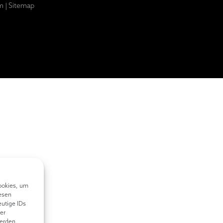
m
|
Sitemap
ookies, um
esen
eutige IDs
er
erden.