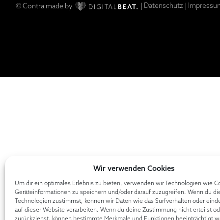
|
Datenschutz
|
Impressu
© Contra made by
Wir verwenden Cookies
Um dir ein optimales Erlebnis zu bieten, verwenden wir Technologien wie C
Geräteinformationen zu speichern und/oder darauf zuzugreifen. Wenn du di
Technologien zustimmst, können wir Daten wie das Surfverhalten oder eind
auf dieser Website verarbeiten. Wenn du deine Zustimmung nicht erteilst od
zurückziehst, können bestimmte Merkmale und Funktionen beeinträchtigt w