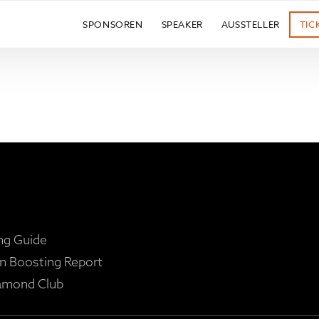
SPONSOREN
SPEAKER
AUSSTELLER
TIC
ng Guide
n Boosting Report
amond Club