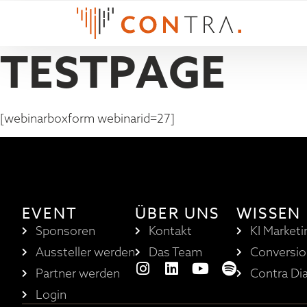
TESTPAGE
[webinarboxform webinarid=27]
EVENT
ÜBER UNS
WISSEN
Sponsoren
Kontakt
KI Marketi
Aussteller werden
Das Team
Conversio
Partner werden
Contra Di
Login