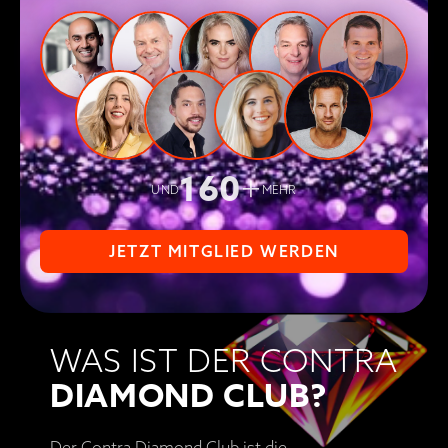
160
+
UND
MEHR
JETZT MITGLIED WERDEN
WAS IST DER CONTRA
DIAMOND CLUB?
Der Contra Diamond Club ist die