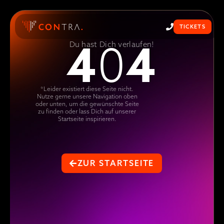
TICKETS
4
4
0
Du hast Dich verlaufen!
*Leider existiert diese Seite nicht.
Nutze gerne unsere Navigation oben
oder unten, um die gewünschte Seite
zu finden oder lass Dich auf unserer
Startseite inspirieren.
ZUR STARTSEITE