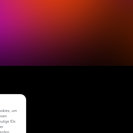
ookies, um
esen
eutige IDs
er
erden.