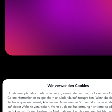
Wir verwenden Cookies
Um dir ein optimales Erlebnis zu bieten, verwenden wir Technologien wie C
Geräteinformationen zu speichern und/oder darauf zuzugreifen. Wenn du di
Technologien zustimmst, können wir Daten wie das Surfverhalten oder eind
auf dieser Website verarbeiten. Wenn du deine Zustimmung nicht erteilst od
zurückziehst, können bestimmte Merkmale und Funktionen beeinträchtigt w