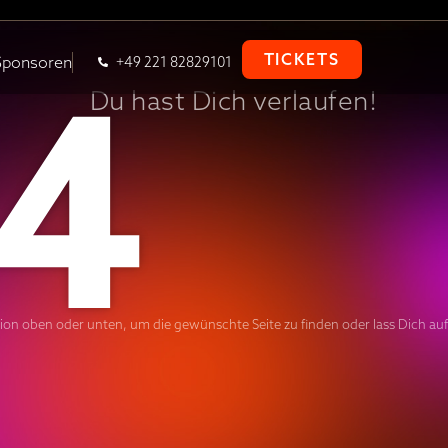
4
TICKETS
Sponsoren
+49 221 82829101
Du hast Dich verlaufen!
tion oben oder unten, um die gewünschte Seite zu finden oder lass Dich auf 