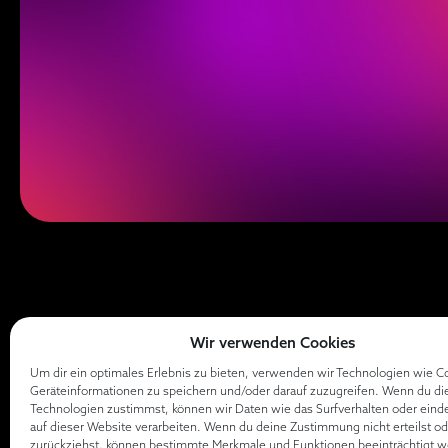
Wir verwenden Cookies
Um dir ein optimales Erlebnis zu bieten, verwenden wir Technologien wie C
Geräteinformationen zu speichern und/oder darauf zuzugreifen. Wenn du di
Technologien zustimmst, können wir Daten wie das Surfverhalten oder eind
auf dieser Website verarbeiten. Wenn du deine Zustimmung nicht erteilst od
zurückziehst, können bestimmte Merkmale und Funktionen beeinträchtigt w