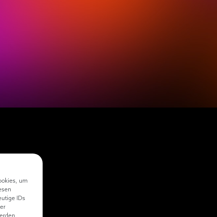
ookies, um
esen
eutige IDs
er
erden.