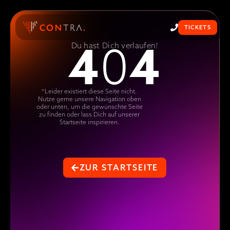
TICKETS
4
4
0
Du hast Dich verlaufen!
*Leider existiert diese Seite nicht.
Nutze gerne unsere Navigation oben
oder unten, um die gewünschte Seite
zu finden oder lass Dich auf unserer
Startseite inspirieren.
ZUR STARTSEITE