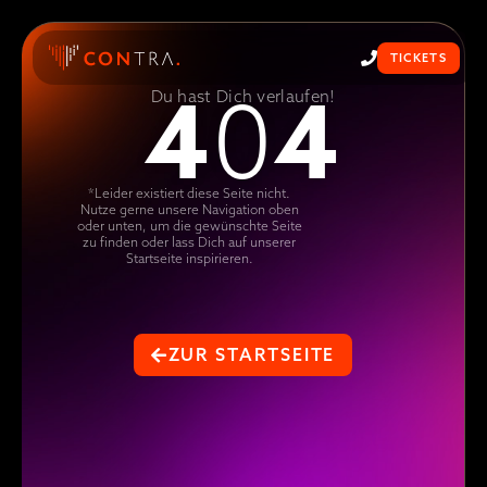
TICKETS
4
4
0
Du hast Dich verlaufen!
*Leider existiert diese Seite nicht.
Nutze gerne unsere Navigation oben
oder unten, um die gewünschte Seite
zu finden oder lass Dich auf unserer
Startseite inspirieren.
ZUR STARTSEITE