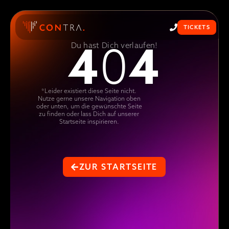
TICKETS
4
4
0
Du hast Dich verlaufen!
*Leider existiert diese Seite nicht.
Nutze gerne unsere Navigation oben
oder unten, um die gewünschte Seite
zu finden oder lass Dich auf unserer
Startseite inspirieren.
ZUR STARTSEITE