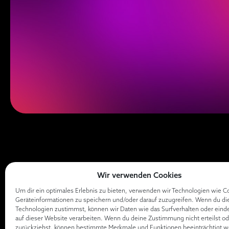
Wir verwenden Cookies
Um dir ein optimales Erlebnis zu bieten, verwenden wir Technologien wie C
Geräteinformationen zu speichern und/oder darauf zuzugreifen. Wenn du di
Technologien zustimmst, können wir Daten wie das Surfverhalten oder eind
auf dieser Website verarbeiten. Wenn du deine Zustimmung nicht erteilst od
zurückziehst, können bestimmte Merkmale und Funktionen beeinträchtigt w