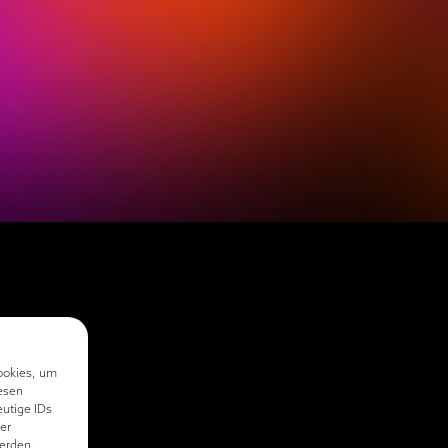
ookies, um
esen
eutige IDs
er
erden.