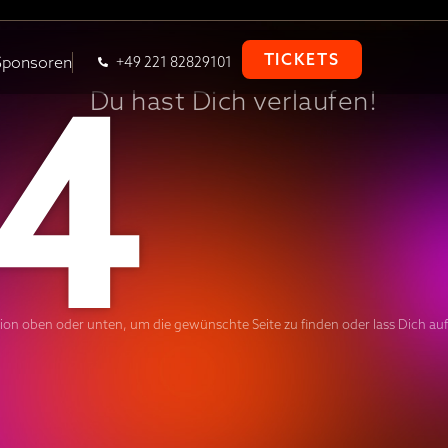
4
TICKETS
Sponsoren
+49 221 82829101
Du hast Dich verlaufen!
tion oben oder unten, um die gewünschte Seite zu finden oder lass Dich auf 