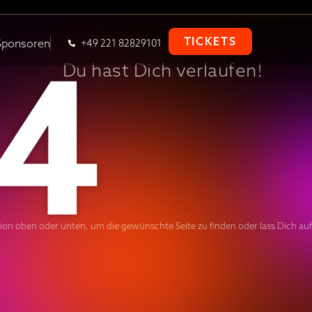
4
TICKETS
Sponsoren
+49 221 82829101
Du hast Dich verlaufen!
tion oben oder unten, um die gewünschte Seite zu finden oder lass Dich auf 