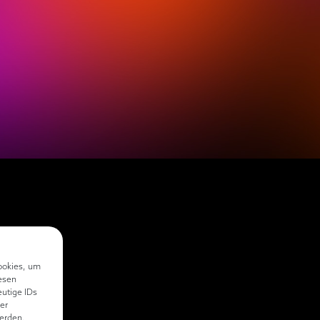
ookies, um
esen
eutige IDs
er
erden.