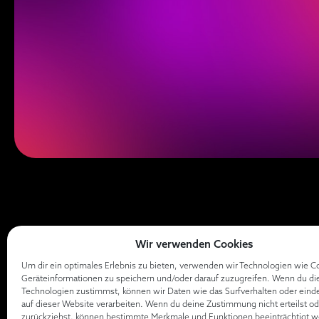
Wir verwenden Cookies
Um dir ein optimales Erlebnis zu bieten, verwenden wir Technologien wie C
Geräteinformationen zu speichern und/oder darauf zuzugreifen. Wenn du di
Technologien zustimmst, können wir Daten wie das Surfverhalten oder eind
auf dieser Website verarbeiten. Wenn du deine Zustimmung nicht erteilst od
zurückziehst, können bestimmte Merkmale und Funktionen beeinträchtigt w