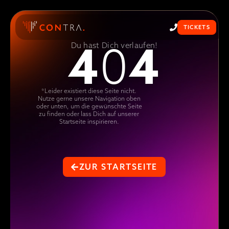
TICKETS
4
4
0
Du hast Dich verlaufen!
*Leider existiert diese Seite nicht.
Nutze gerne unsere Navigation oben
oder unten, um die gewünschte Seite
zu finden oder lass Dich auf unserer
Startseite inspirieren.
ZUR STARTSEITE