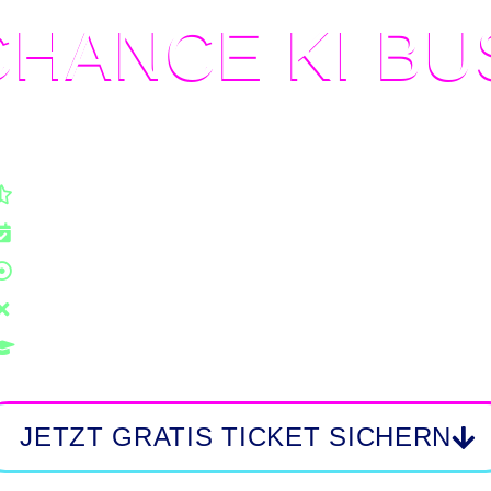
CHANCE
KI B
Billionenmarkt p
ie du jetzt vom
Zweiteilige KI Event-Reihe
13.& 15.06.23
Livestream aus dem Gründer.de Studio
Keine Wiederholungen
5 Top KI-Speaker
JETZT GRATIS TICKET SICHERN